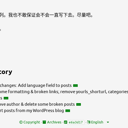
列。我也不敢保证会不会一直写下去。尽量吧。
。
tory
changes: Add language field to posts
ome formatting & broken links; remove yourls_shorturl, categorie
gs
e author & delete some broken posts
t posts from my WordPress blog
Copyright
·
Archives
·
·
e6a3d17
fe-muduhs/_posts/2011-07-20-dear-zhenjiang-0.md