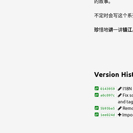
的故事。
不定时会写这个系
珍
惜地
讲
一讲
镇江
Version His
I18N 
0143959
Fix s
a0c097c
2
2
and ta
3
3
4
Remov
4
5b93ba5
2
2
5
Impor
1ee024d
3
3
5
6
1
1
4
4
6
7
2
2
1
5
7
8
3
2
6
4
3
life/li