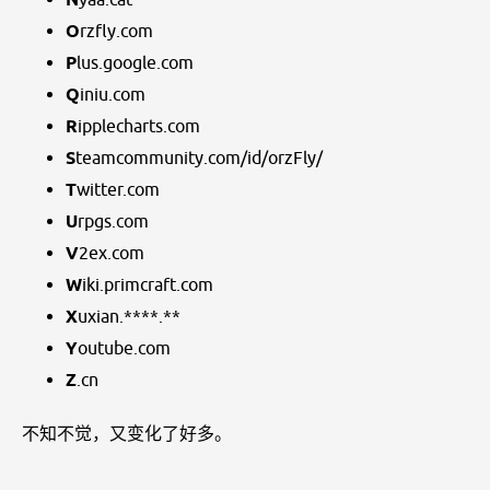
N
yaa.cat
O
rzfly.com
P
lus.google.com
Q
iniu.com
R
ipplecharts.com
S
teamcommunity.com/id/orzFly/
T
witter.com
U
rpgs.com
V
2ex.com
W
iki.primcraft.com
X
uxian.****.**
Y
outube.com
Z
.cn
不知不觉，又变化了好多。