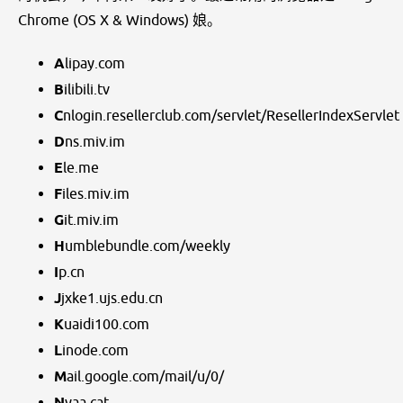
Chrome (OS X & Windows) 娘。
A
lipay.com
B
ilibili.tv
C
nlogin.resellerclub.com/servlet/ResellerIndexServlet
D
ns.miv.im
E
le.me
F
iles.miv.im
G
it.miv.im
H
umblebundle.com/weekly
I
p.cn
J
jxke1.ujs.edu.cn
K
uaidi100.com
L
inode.com
M
ail.google.com/mail/u/0/